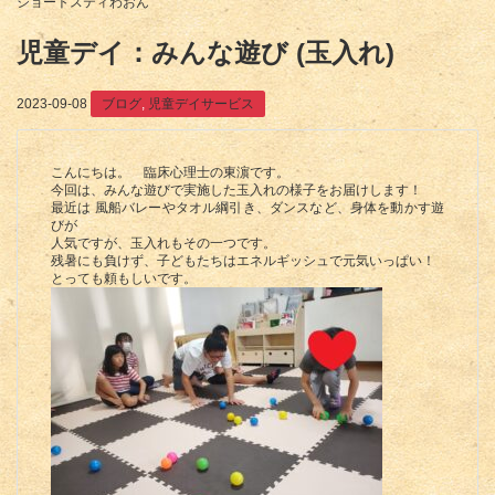
ショートスティわおん
児童デイ：みんな遊び (玉入れ)
2023-09-08
ブログ
,
児童デイサービス
こんにちは。 臨床心理士の東濵です。
今回は、みんな遊びで実施した玉入れの様子をお届けします！
最近は 風船バレーやタオル綱引き、ダンスなど、身体を動かす遊
びが
人気ですが、玉入れもその一つです。
残暑にも負けず、子どもたちはエネルギッシュで元気いっぱい！
とっても頼もしいです。