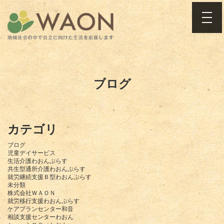
toggle
ブログ
カテゴリ
ブログ
児童デイサービス
生活介護わおんぷらす
共生型通所介護わおんぷらす
就労継続支援Ｂ型わおんぷらす
未分類
株式会社ＷＡＯＮ
就労移行支援わおんぷらす
ケアプランセンター和音
相談支援センターわおん