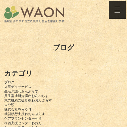
toggle
ブログ
カテゴリ
ブログ
児童デイサービス
生活介護わおんぷらす
共生型通所介護わおんぷらす
就労継続支援Ｂ型わおんぷらす
未分類
株式会社ＷＡＯＮ
就労移行支援わおんぷらす
ケアプランセンター和音
相談支援センターわおん