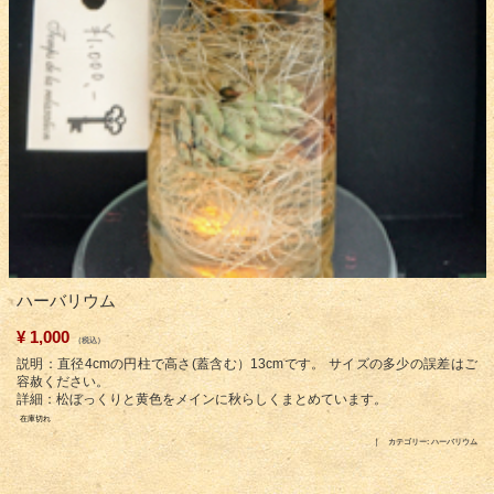
ハーバリウム
¥
1,000
（税込）
説明：直径4cmの円柱で高さ(蓋含む）13cmです。 サイズの多少の誤差はご
容赦ください。
詳細：松ぼっくりと黄色をメインに秋らしくまとめています。
在庫切れ
カテゴリー:
ハーバリウム