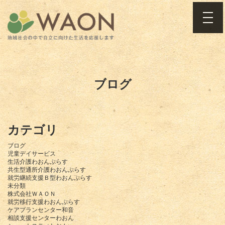
toggle
ブログ
カテゴリ
ブログ
児童デイサービス
生活介護わおんぷらす
共生型通所介護わおんぷらす
就労継続支援Ｂ型わおんぷらす
未分類
株式会社ＷＡＯＮ
就労移行支援わおんぷらす
ケアプランセンター和音
相談支援センターわおん