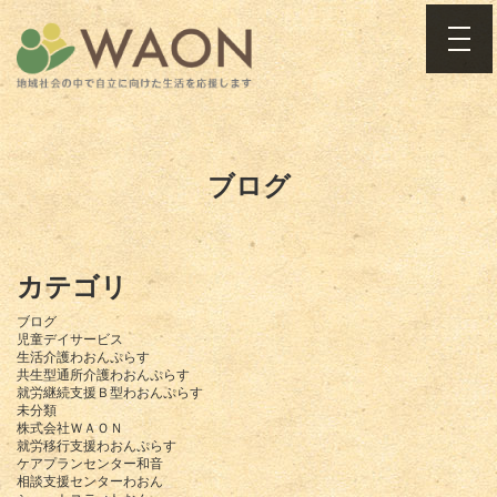
toggle
ブログ
カテゴリ
ブログ
児童デイサービス
生活介護わおんぷらす
共生型通所介護わおんぷらす
就労継続支援Ｂ型わおんぷらす
未分類
株式会社ＷＡＯＮ
就労移行支援わおんぷらす
ケアプランセンター和音
相談支援センターわおん