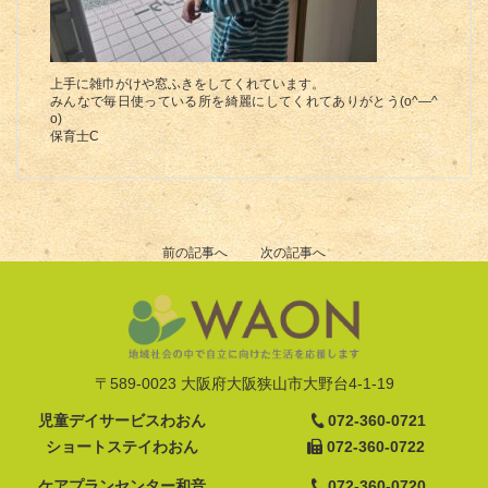
上手に雑巾がけや窓ふきをしてくれています。
みんなで毎日使っている所を綺麗にしてくれてありがとう(o^―^
o)
保育士C
前の記事へ
次の記事へ
〒589-0023 大阪府大阪狭山市大野台4-1-19
児童デイサービスわおん
072-360-0721
ショートステイわおん
072-360-0722
ケアプランセンター和音
072-360-0720