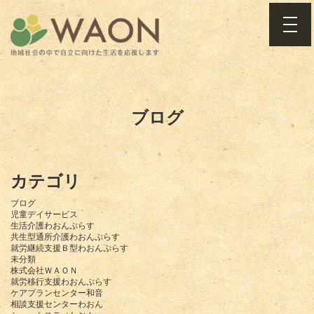
toggle
ブログ
カテゴリ
ブログ
児童デイサービス
生活介護わおんぷらす
共生型通所介護わおんぷらす
就労継続支援Ｂ型わおんぷらす
未分類
株式会社ＷＡＯＮ
就労移行支援わおんぷらす
ケアプランセンター和音
相談支援センターわおん