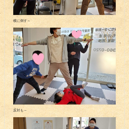
横に倒す～
反対も～