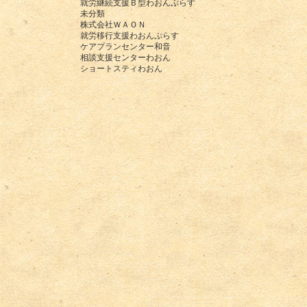
就労継続支援Ｂ型わおんぷらす
未分類
株式会社ＷＡＯＮ
就労移行支援わおんぷらす
ケアプランセンター和音
相談支援センターわおん
ショートスティわおん