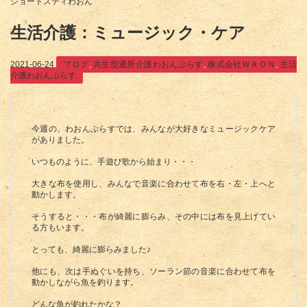
ショートスティわおん
生活介護：ミュージック・ケア
2021-06-24
ブログ
,
共生型通所介護わおんぷらす
,
株式会社ＷＡＯＮ
,
生活
介護わおんぷらす
今週の、わおんぷらすでは、みんなが大好きなミュージックケア
がありました。
いつものように、手遊び歌から始まり・・・
大きな布を使用し、みんなで音楽に合わせて布を右・左・上へと
動かします。
そうすると・・・布が綺麗に膨らみ、その中には布を見上げてい
る方もいます。
とっても、綺麗に膨らみました♪
他にも、次は手ぬぐいを持ち、ソーラン節の音楽に合わせて布を
動かしながら魚を釣ります。
どんな魚が釣れたかな？