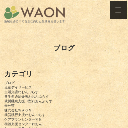
toggle
ブログ
カテゴリ
ブログ
児童デイサービス
生活介護わおんぷらす
共生型通所介護わおんぷらす
就労継続支援Ｂ型わおんぷらす
未分類
株式会社ＷＡＯＮ
就労移行支援わおんぷらす
ケアプランセンター和音
相談支援センターわおん