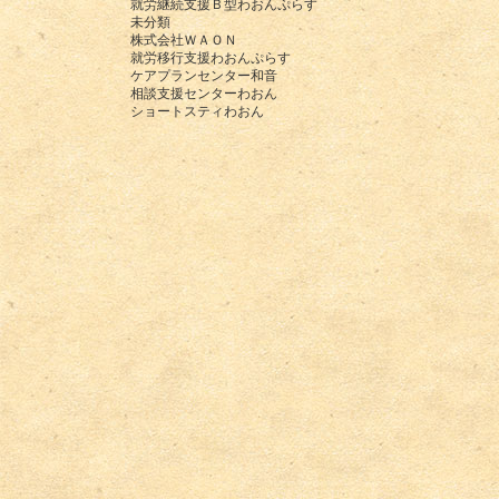
就労継続支援Ｂ型わおんぷらす
未分類
株式会社ＷＡＯＮ
就労移行支援わおんぷらす
ケアプランセンター和音
相談支援センターわおん
ショートスティわおん