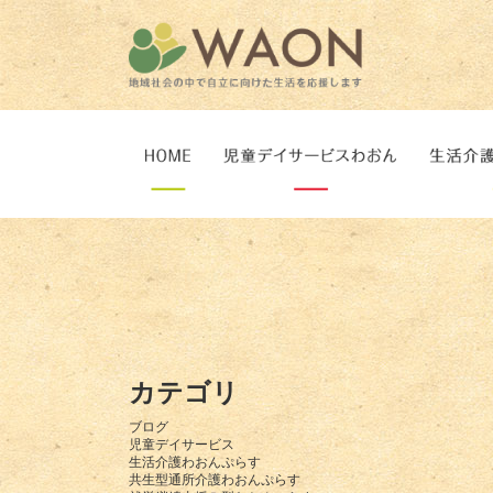
カテゴリ
ブログ
児童デイサービス
生活介護わおんぷらす
共生型通所介護わおんぷらす