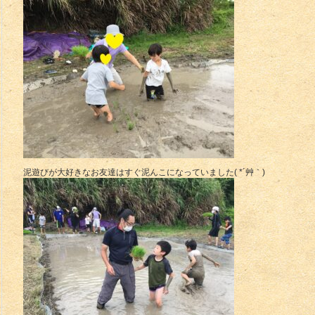
泥遊びが大好きなお友達はすぐ泥んこになっていました( *´艸｀)