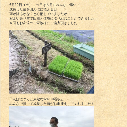
6月12日（土）この日は５月にみんなで撒いて
成長した苗を田んぼに植える日
雨が降るかな？と心配していましたが
程よい曇り空で田植え体験に取り組むことができました
今回もお友達のご家族様にご協力頂きました！
田んぼにつくと素敵なWAON看板と
みんなで撒いて成長した苗がお出迎えしてくれました！