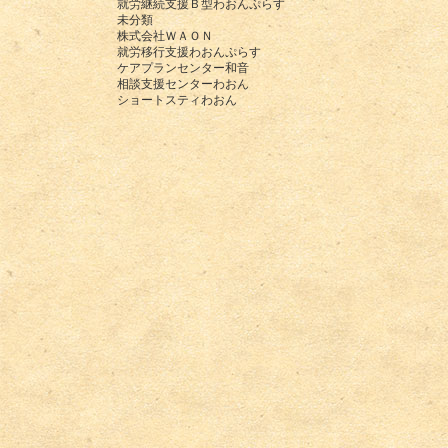
就労継続支援Ｂ型わおんぷらす
未分類
株式会社ＷＡＯＮ
就労移行支援わおんぷらす
ケアプランセンター和音
相談支援センターわおん
ショートスティわおん