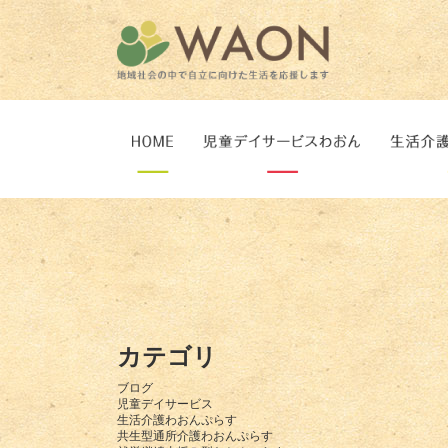
カテゴリ
ブログ
児童デイサービス
生活介護わおんぷらす
共生型通所介護わおんぷらす