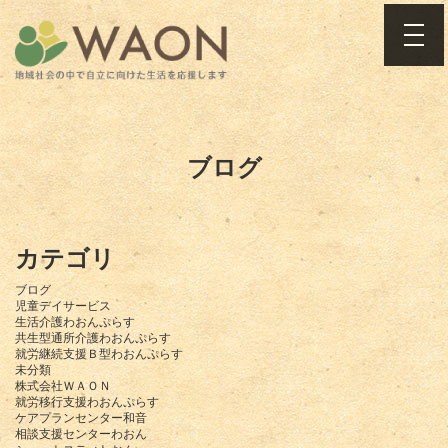
toggle
ブログ
カテゴリ
ブログ
児童デイサービス
生活介護わおんぷらす
共生型通所介護わおんぷらす
就労継続支援Ｂ型わおんぷらす
未分類
株式会社ＷＡＯＮ
就労移行支援わおんぷらす
ケアプランセンター和音
相談支援センターわおん