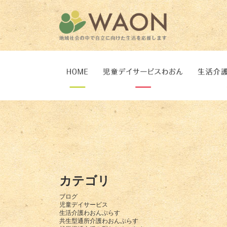
カテゴリ
ブログ
児童デイサービス
生活介護わおんぷらす
共生型通所介護わおんぷらす