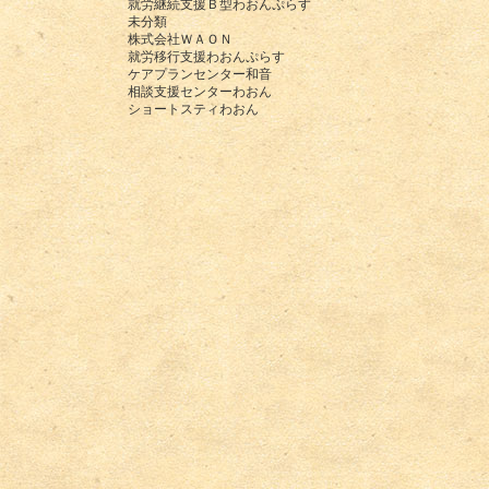
就労継続支援Ｂ型わおんぷらす
未分類
株式会社ＷＡＯＮ
就労移行支援わおんぷらす
ケアプランセンター和音
相談支援センターわおん
ショートスティわおん