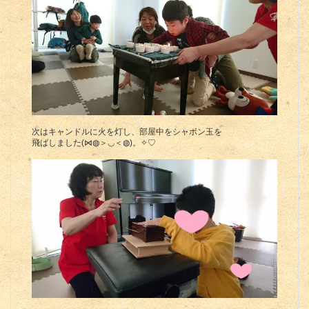
次はキャンドルに火を灯し、部屋中をシャボン玉を
飛ばしました(⋈◍＞◡＜◍)。✧♡