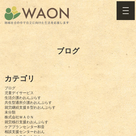
toggle
ブログ
カテゴリ
ブログ
児童デイサービス
生活介護わおんぷらす
共生型通所介護わおんぷらす
就労継続支援Ｂ型わおんぷらす
未分類
株式会社ＷＡＯＮ
就労移行支援わおんぷらす
ケアプランセンター和音
相談支援センターわおん